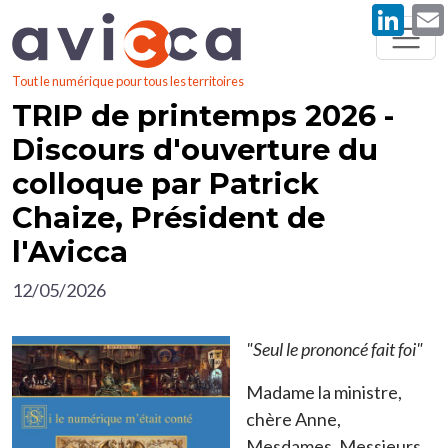
Li
Aller au contenu principal
Tout le numérique pour tous les territoires
TRIP de printemps 2026 -
Discours d'ouverture du
colloque par Patrick
Chaize, Président de
l'Avicca
12/05/2026
Image
"Seul le prononcé fait foi"
Madame la ministre,
chère Anne,
Mesdames, Messieurs