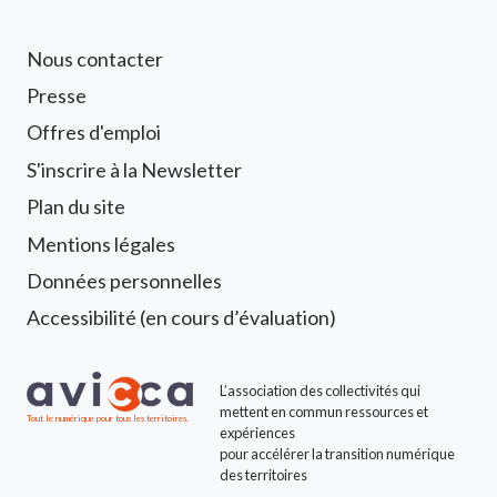
Footer 1 Avicca
Nous contacter
Presse
Offres d'emploi
S'inscrire à la Newsletter
Footer 2 Avicca
Plan du site
Mentions légales
Données personnelles
Accessibilité (en cours d’évaluation)
L’association des collectivités qui
mettent en commun ressources et
Tout le numérique pour tous les territoires.
expériences
pour accélérer la transition numérique
des territoires