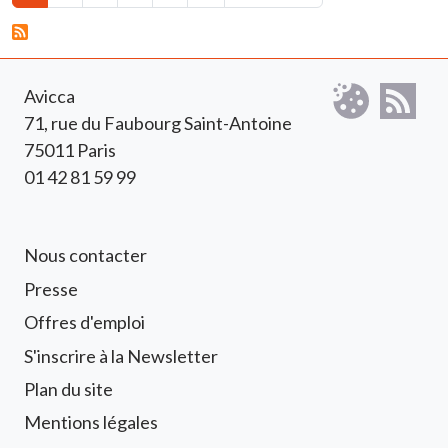
Avicca
71, rue du Faubourg Saint-Antoine
75011 Paris
01 42 81 59 99
Footer 1 Avicca
Nous contacter
Presse
Offres d'emploi
S'inscrire à la Newsletter
Footer 2 Avicca
Plan du site
Mentions légales