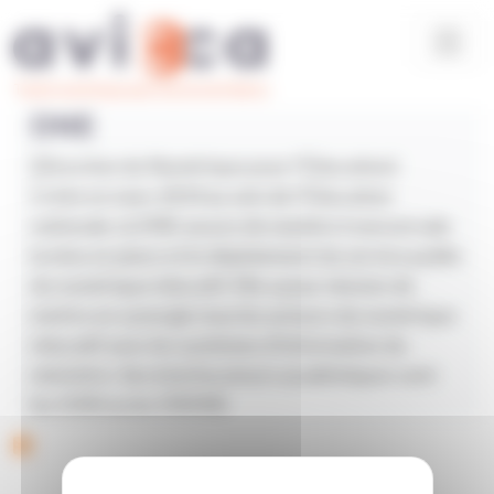
Aller au contenu principal
Panneau de gestion des cookies
Tout le numérique pour tous les territoires
DNE
(Direction du Numérique pour l’Éducation)
Créée en mars 2014 au sein de l’Éducation
nationale, la DNE assure de manière transversale
la mise en place et le déploiement du service public
du numérique éducatif. Elle a pour mission de
mettre en synergie tous les acteurs du numérique
éducatif avec les systèmes d’information du
ministère. Ses interlocuteurs académiques sont
les DAN ou les DRANE.