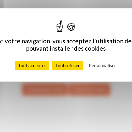
connectés
 votre navigation, vous acceptez l'utilisation de
pouvant installer des cookies
Ce contenu est réservé à nos membres,
onnectez-vous ou contactez nous pour savoir 
Tout accepter
Tout refuser
Personnaliser
votre collectivité est adhérente.
Connectez-vous
Inscrivez-vous