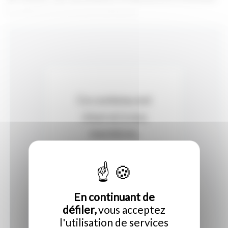
ou ultérieur de réseaux optiques.
Ce contenu est
réservé à nos
membres,
connectez-vous
ou contactez
nous pour savoir
En continuant de
si votre
défiler,
vous acceptez
collectivité est
l'utilisation de services