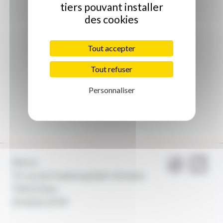
adhérente.
tiers pouvant installer
des cookies
Connectez-vous
Tout accepter
Inscrivez-vous
Tout refuser
Personnaliser
Avicca
71, rue du Faubourg Saint-Antoine
75011 Paris
01 42 81 59 99