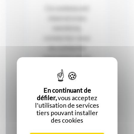
Ce contenu est
réservé à nos
membres,
connectez-vous
ou contactez
nous pour savoir
si votre
collectivité est
adhérente.
En continuant de
défiler,
vous acceptez
l'utilisation de services
Connectez-vous
tiers pouvant installer
des cookies
Inscrivez-vous