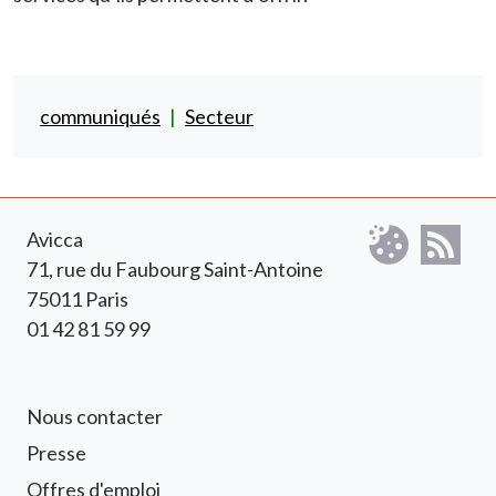
communiqués
Secteur
Avicca
71, rue du Faubourg Saint-Antoine
75011 Paris
01 42 81 59 99
Footer 1 Avicca
Nous contacter
Presse
Offres d'emploi