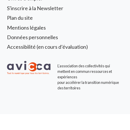
S'inscrire à la Newsletter
Footer 2 Avicca
Plan du site
Mentions légales
Données personnelles
Accessibilité (en cours d’évaluation)
L’association des collectivités qui
mettent en commun ressources et
Tout le numérique pour tous les territoires.
expériences
pour accélérer la transition numérique
des territoires