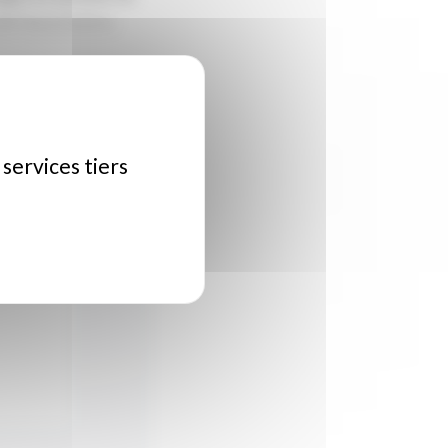
e l'association.
 services tiers
si