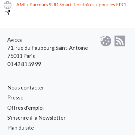
Lien
AMI « Parcours SUD Smart Territoires » pour les EPCI
Documents associés
Avicca
71, rue du Faubourg Saint-Antoine
75011 Paris
01 42 81 59 99
Footer 1 Avicca
Nous contacter
Presse
Offres d'emploi
S'inscrire à la Newsletter
Footer 2 Avicca
Plan du site