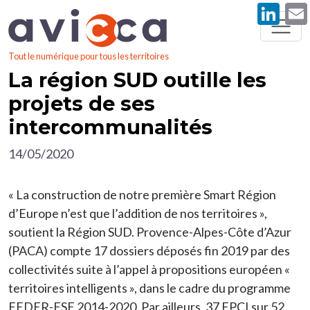
Li
Aller au contenu principal
Tout le numérique pour tous les territoires
La région SUD outille les
projets de ses
intercommunalités
14/05/2020
« La construction de notre première Smart Région
d’Europe n’est que l’addition de nos territoires »,
soutient la Région SUD. Provence-Alpes-Côte d’Azur
(PACA) compte 17 dossiers déposés fin 2019 par des
collectivités suite à l’appel à propositions européen «
territoires intelligents », dans le cadre du programme
FEDER
-FSE 2014-2020. Par ailleurs, 37 EPCI sur 52